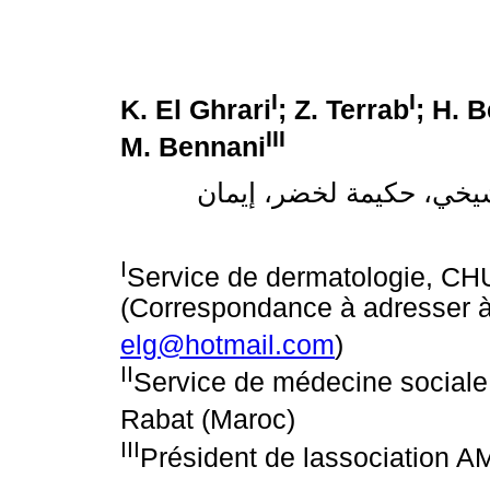
I
I
K. El Ghrari
; Z. Terrab
; H. 
III
M. Bennani
شيخي، حكيمة لخضر، إيمان
I
Service de dermatologie, CH
(Correspondance à adresser à 
elg@hotmail.com
)
II
Service de médecine sociale
Rabat (Maroc)
III
Président de lassociation 