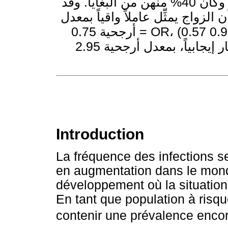
الجنسية الأولى صغيراً، وعدد الأقران أكثر، وكان 40% منهن من البغايا. وقد
ن الزواج يمثِّل عاملاً واقياً بمعدل
أرجحية 0.75 = OR، (0.57 و0.97) وبفاصلة ثقة 95%: CI)، في حين كانت
كثرة عدد القُرَناء الجنسيـِّين عامل اختطار إيجابياً، بمعدل أرجحية 2.95 =
Introduction
La fréquence des infections s
en augmentation dans le mon
développement où la situation
En tant que population à risqu
contenir une prévalence enco