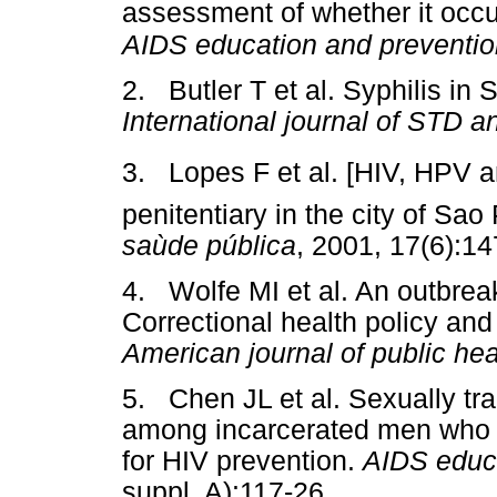
assessment of whether it occur
AIDS education and preventio
2. Butler T et al. Syphilis in 
International journal of STD 
3. Lopes F et al. [HIV, HPV a
penitentiary in the city of Sa
saùde pública
, 2001, 17(6):14
4. Wolfe MI et al. An outbreak
Correctional health policy an
American journal of public hea
5. Chen JL et al. Sexually tr
among incarcerated men who h
for HIV prevention.
AIDS educa
suppl. A):117-26.