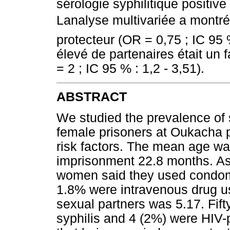
sérologie syphilitique positive
Lanalyse multivariée a montré 
protecteur (OR = 0,75 ; IC 95 
élevé de partenaires était un 
= 2 ; IC 95 % : 1,2 - 3,51).
ABSTRACT
We studied the prevalence of s
female prisoners at Oukacha 
risk factors. The mean age wa
imprisonment 22.8 months. As 
women said they used condom
1.8% were intravenous drug u
sexual partners was 5.17. Fif
syphilis and 4 (2%) were HIV-p