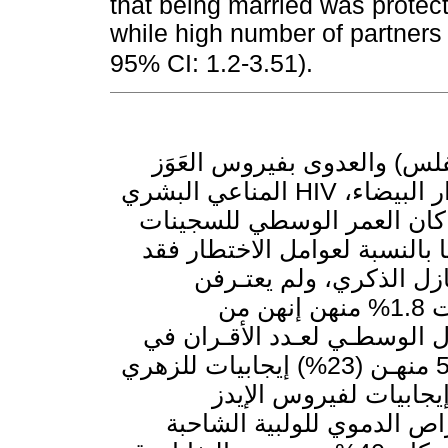
that being married was protec
while high number of partners 
95% CI: 1.2-3.51).
س) والعدوى بفيروس العَوَز
المناعي البشري HIV لدى 217 سجينة في سجن عكاشة في الدار البيضاء،
د كان العمر الوسطي للسجينات
32  سجنهن 22 شهراً. أما بالنسبة لعوامل الاختطار فقد
ازل الذكري، ولم يعتـرفن
بالشذوذ الجنسي (السحاق)، في حين ذكرت 1.8% منهن إنهن من
دل الوسطـي لعـدد الأقـران في
الممارســة الجنسيـة هـو 5.17. وقد كان 51 منهـن (23%) إيجابيات للزهري
و4 منهن (2%) إيجابيات لفيروس الإيدز HIV. السجينات
اختبار التـراص الدموي للولبية الشاحبة