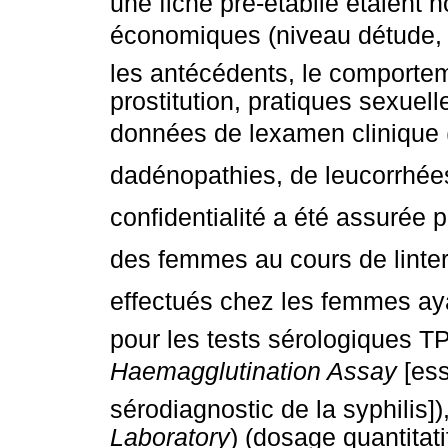
une fiche pré-établie étaient n
économiques (niveau détude, 
les antécédents, le comporte
prostitution, pratiques sexuell
données de lexamen clinique
dadénopathies, de leucorrhée
confidentialité a été assurée p
des femmes au cours de linte
effectués chez les femmes ayan
pour les tests sérologiques T
Haemagglutination Assay
[ess
sérodiagnostic de la syphilis]
Laboratory
) (dosage quantitat